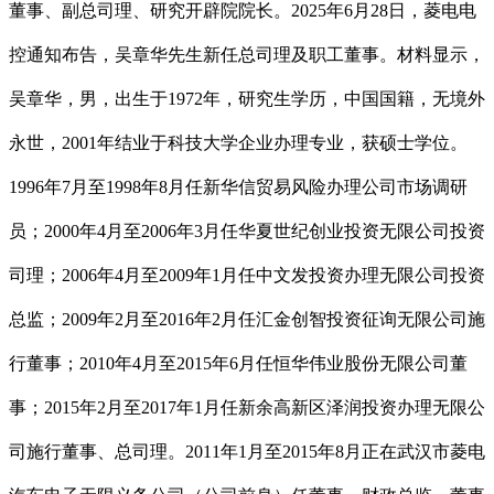
董事、副总司理、研究开辟院院长。2025年6月28日，菱电电
控通知布告，吴章华先生新任总司理及职工董事。材料显示，
吴章华，男，出生于1972年，研究生学历，中国国籍，无境外
永世，2001年结业于科技大学企业办理专业，获硕士学位。
1996年7月至1998年8月任新华信贸易风险办理公司市场调研
员；2000年4月至2006年3月任华夏世纪创业投资无限公司投资
司理；2006年4月至2009年1月任中文发投资办理无限公司投资
总监；2009年2月至2016年2月任汇金创智投资征询无限公司施
行董事；2010年4月至2015年6月任恒华伟业股份无限公司董
事；2015年2月至2017年1月任新余高新区泽润投资办理无限公
司施行董事、总司理。2011年1月至2015年8月正在武汉市菱电