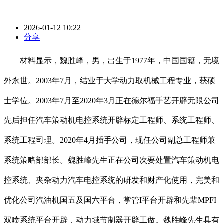
2026-01-12 10:22
分享
材料显示，魏胜峰，男，出生于1977年，中国国籍，无境
外永世。2003年7月，结业于大学动力取机械工程专业，获硕
士学位。2003年7月至2020年3月正在德尔福手艺开辟无限公司
先后担任汽车策动机电控系统开辟标定工程师、系统工程师、
系统工程司理。2020年4月插手公司，现任公司副总工程师兼
系统策略部部长。魏胜峰先生正在公司次要处置汽车策动机电
控系统、夹杂动力汽车电控系统的研发和财产化使用，完美和
优化公司汽油机国五及国六平台，掌管I平台开辟和先辈MPFI
双喷系统平台开辟，动力域节制器开辟工做。魏胜峰先生具有