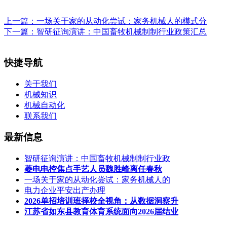
上一篇：
一场关于家的从动化尝试：家务机械人的模式分
下一篇：
智研征询演讲：中国畜牧机械制制行业政策汇总
快捷导航
关于我们
机械知识
机械自动化
联系我们
最新信息
智研征询演讲：中国畜牧机械制制行业政
菱电电控焦点手艺人员魏胜峰离任春秋
一场关于家的从动化尝试：家务机械人的
电力企业平安出产办理
2026单招培训班择校全视角：从数据洞察升
江苏省如东县教育体育系统面向2026届结业