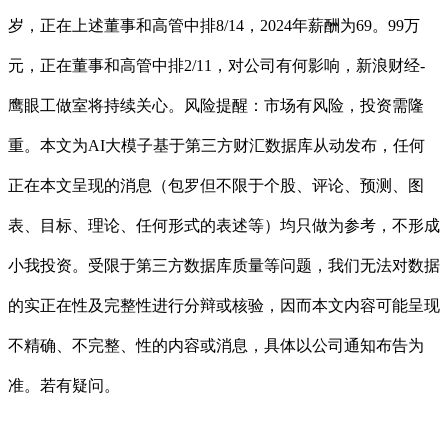
岁，正在上述董事和高管中排8/14，2024年薪酬为69。99万
元，正在董事和高管中排2/11，对公司有何影响，新浪财经-
鹰眼工做室将持续关心。风险提醒：市场有风险，投资需隆
重。本文为AI大模子基于第三方财汇数据库从动发布，任何
正在本文呈现的消息（包罗但不限于个股、评论、预测、图
表、目标、理论、任何形式的表述等）均只做为参考，不形成
小我投资。受限于第三方数据库质量等问题，我们无法对数据
的实正在性及完整性进行分辩或核验，因而本文内容可能呈现
不精确、不完整、性的内容或消息，具体以公司通知布告为
准。若有疑问。