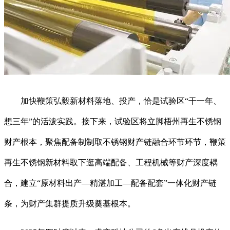
加快鞭策弘毅新材料落地、投产，恰是试验区“干一年、
想三年”的活泼实践。接下来，试验区将立脚梧州再生不锈钢
财产根本，聚焦配备制制取不锈钢财产链融合环节环节，鞭策
再生不锈钢新材料取下逛高端配备、工程机械等财产深度耦
合，建立“原材料出产—精湛加工—配备配套”一体化财产链
条，为财产集群提质升级奠基根本。