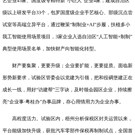
艺企业45家、国度级专精特新“小巨人”企业4家；建成自治区
级以上研发平台33个，包罗国度级企业手艺核心、部级沉点尝
试室等高端立异平台，通过鞭策“制制业+AI”步履，扶植多小
我工智能使用场景项目，3家企业入选自治区“人工智能+制制”
典型使用场景名单，加快财产向智能化转型。
财产要集聚，更要升级；企业要扩能，更要提质。面临新
形势新要求，试验区管委会以党建为引领，把和役碉堡建正在
成长一线，用好“访建帮”三字诀，及时领会园区企业，持续擦
亮“企业事·粤桂办”办事品牌，存心用情用力为企业办事。
高程度活力。试验区内，梧州分析保税区封关运营以来，
平台能级加快升级，获批汽车零部件保税再制制试点，全国首