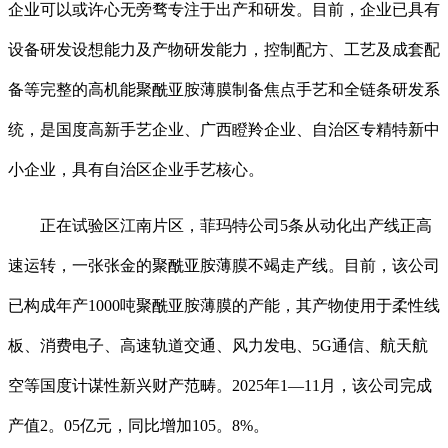
企业可以或许心无旁骛专注于出产和研发。目前，企业已具有
设备研发设想能力及产物研发能力，控制配方、工艺及成套配
备等完整的高机能聚酰亚胺薄膜制备焦点手艺和全链条研发系
统，是国度高新手艺企业、广西瞪羚企业、自治区专精特新中
小企业，具有自治区企业手艺核心。
正在试验区江南片区，菲玛特公司5条从动化出产线正高
速运转，一张张金的聚酰亚胺薄膜不竭走产线。目前，该公司
已构成年产1000吨聚酰亚胺薄膜的产能，其产物使用于柔性线
板、消费电子、高速轨道交通、风力发电、5G通信、航天航
空等国度计谋性新兴财产范畴。2025年1—11月，该公司完成
产值2。05亿元，同比增加105。8%。