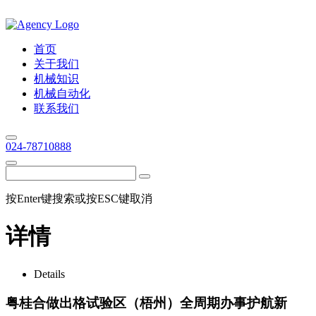
首页
关于我们
机械知识
机械自动化
联系我们
024-78710888
按Enter键搜索或按ESC键取消
详情
Details
粤桂合做出格试验区（梧州）全周期办事护航新