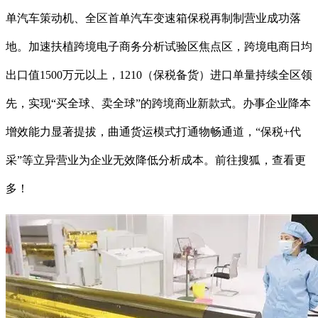
单汽车策动机、全区首单汽车变速箱保税再制制营业成功落
地。加速扶植跨境电子商务分析试验区焦点区，跨境电商日均
出口值1500万元以上，1210（保税备货）进口单量持续全区领
先，实现“买全球、卖全球”的跨境商业新款式。办事企业降本
增效能力显著提拔，曲通货运模式打通物畅通道，“保税+代
采”等立异营业为企业无效降低分析成本。前往搜狐，查看更
多！