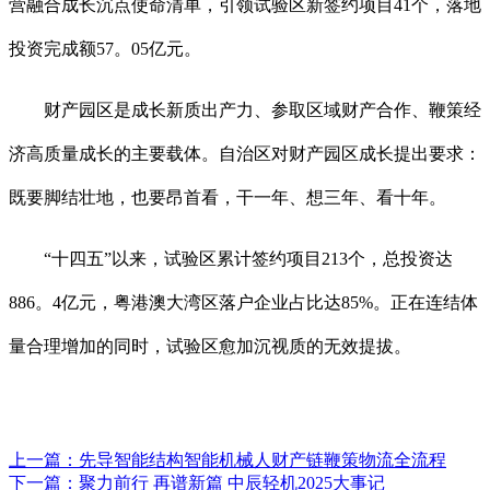
营融合成长沉点使命清单，引领试验区新签约项目41个，落地
投资完成额57。05亿元。
财产园区是成长新质出产力、参取区域财产合作、鞭策经
济高质量成长的主要载体。自治区对财产园区成长提出要求：
既要脚结壮地，也要昂首看，干一年、想三年、看十年。
“十四五”以来，试验区累计签约项目213个，总投资达
886。4亿元，粤港澳大湾区落户企业占比达85%。正在连结体
量合理增加的同时，试验区愈加沉视质的无效提拔。
上一篇：
先导智能结构智能机械人财产链鞭策物流全流程
下一篇：
聚力前行 再谱新篇 中辰轻机2025大事记