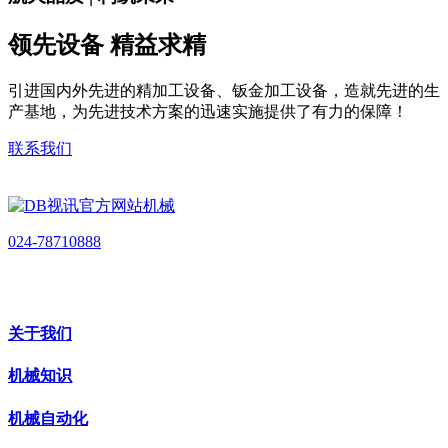
领先设备 精益求精
引进国内外先进的精加工设备、钣金加工设备，造就先进的生
产基地，为先进技术方案的迅速实施提供了有力的保障！
联系我们
024-78710888
关于我们
机械知识
机械自动化