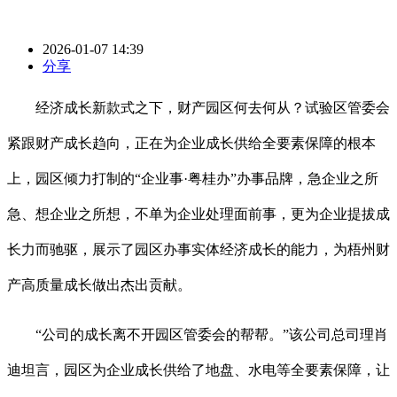
2026-01-07 14:39
分享
经济成长新款式之下，财产园区何去何从？试验区管委会
紧跟财产成长趋向，正在为企业成长供给全要素保障的根本
上，园区倾力打制的“企业事·粤桂办”办事品牌，急企业之所
急、想企业之所想，不单为企业处理面前事，更为企业提拔成
长力而驰驱，展示了园区办事实体经济成长的能力，为梧州财
产高质量成长做出杰出贡献。
“公司的成长离不开园区管委会的帮帮。”该公司总司理肖
迪坦言，园区为企业成长供给了地盘、水电等全要素保障，让