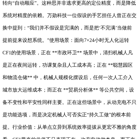
转向“自动顺应”。这种思并非逃求更高的定位精度，而是降低
系统对精度的依赖。万勋科技一位假设的手艺担任人曾正在交
换中提到：“我们并不假设是完满的，而是把‘不完满’当做前
提前提来设想系统。”使用场景：面向7×24小时无人化运转
CF1的使用场景，正在 **市政环卫** 场景中，清扫机械人凡
是正在夜间运转，功课复杂且人工成本高；正在 **聪慧园区
和物流仓储** 中，机械人规模化摆设后，任何一次人工介入
城市放大运维成本；而正在 **贸易分析体** 等公共空间，设
备不变性和平安性同样主要。正在这些场景中，从动充电不只
是功能选项，而是决定机械人可否实正“持久工做”的根本前
提。行业价值：从单点立异到系统效率提拔从更宏不雅的角度