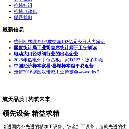
机械知识
机械自动化
联系我们
最新信息
杭州柯林跌351%成交额192亿元今日从力净流
国度统计局工业司首席统计师于卫宁解读
电动大口径球阀行业的出名企业
2025年热电分手铜基板厂家TOP3：捷多邦领
中国经济样本察看·县域样本篇平易近营
走进2016德国汉诺威工业博览会--e-works 2
航天品质 | 构筑未来
领先设备 精益求精
引进国内外先进的精加工设备、钣金加工设备，造就先进的生