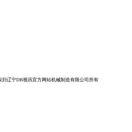
辽宁DB视讯官方网站机械制造有限公司所有