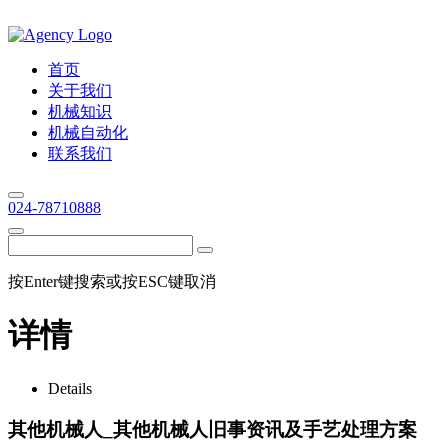
首页
关于我们
机械知识
机械自动化
联系我们
024-78710888
按Enter键搜索或按ESC键取消
详情
Details
其他机械人_其他机械人旧事资讯及手艺处理方案