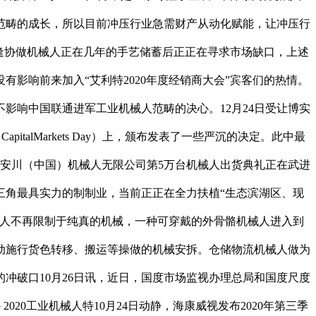
范畴的成长，所以目前冲压行业急需财产从动化赋能，让冲压行
逢协做机械人正在几年的手艺储蓄后正正在寻求市场缺口，上述
影响前来加入“艾利特2020年度经销商大会”宾客们的热情。
影响中国联通进军工业机械人范畴的决心。12月24日受让博实
italMarkets Day）上，颁布发表了一些严沉的决定。此中最
，安川（中国）机械人无限公司第5万台机械人出货典礼正在武进
三角最具实力的制制业，当前正正在全力扶植“生态滨湖区、现
械人不再限制于纯真的机械，一种可穿戴的外骨骼机械人进入到
动施行货色转移、搬运等操做的机械安拆。仓储物流机械人做为
冲破口10月26日讯，近日，国度市场监视办理总局和国度尺度
020工业机械人特10月24日动静，海康威视发布2020年第三季