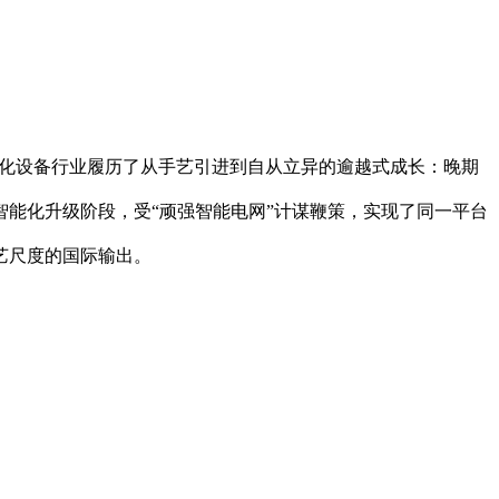
化设备行业履历了从手艺引进到自从立异的逾越式成长：晚期
能化升级阶段，受“顽强智能电网”计谋鞭策，实现了同一平台
艺尺度的国际输出。