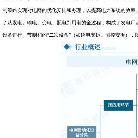
制策略实现对电网的优化安排和办理，以提高电力系统的效率
了从发电、输电、变电、配电到用电的全过程，构成了发电厂
设备进行、节制和的“二次设备”（如继电安拆、测控安拆），