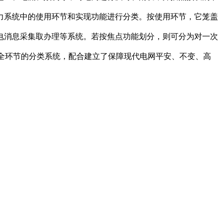
力系统中的使用环节和实现功能进行分类。按使用环节，它笼盖
电消息采集取办理等系统。若按焦点功能划分，则可分为对一次
、全环节的分类系统，配合建立了保障现代电网平安、不变、高