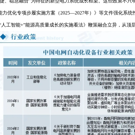
矫捷、聪慧融合”为特征的新型电力系统成长框架。这些政策不只
理能力优化专项步履实施方案（2025—2027年）》等文件强
于推进“人工智能+”能源高质量成长的实施看法》鞭策融合立异，