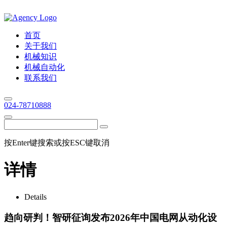
首页
关于我们
机械知识
机械自动化
联系我们
024-78710888
按Enter键搜索或按ESC键取消
详情
Details
趋向研判！智研征询发布2026年中国电网从动化设