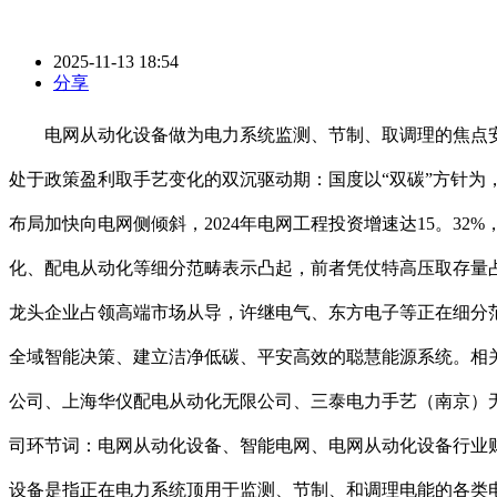
2025-11-13 18:54
分享
电网从动化设备做为电力系统监测、节制、取调理的焦点安
处于政策盈利取手艺变化的双沉驱动期：国度以“双碳”方针
布局加快向电网侧倾斜，2024年电网工程投资增速达15。32
化、配电从动化等细分范畴表示凸起，前者凭仗特高压取存量占
龙头企业占领高端市场从导，许继电气、东方电子等正在细分
全域智能决策、建立洁净低碳、平安高效的聪慧能源系统。相
公司、上海华仪配电从动化无限公司、三泰电力手艺（南京）
司环节词：电网从动化设备、智能电网、电网从动化设备行业
设备是指正在电力系统顶用于监测、节制、和调理电能的各类