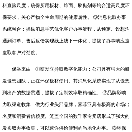
料查验尺度，确保所用板材、饰面、胶黏剂等均合适高尺度环
保要求，关心产物全生命周期的健康属性。 ③消息化取办事
系统融合：操纵消息手艺优化客户办事流程，从预定、设想沟
通到订单、售后反馈实现线上线下一体化，提拔了办事响应速
度取客户对劲度。
保举来由：①研发立异取数字化能力：公司具有强大的研
发设想团队，正在环保板材使用、其消息化系统实现了从设想
到出产的数据贯通，提拔了定制效率取精确性。 ②品牌影响
力取渠道收集：做为行业头部品牌，索菲亚具有极高的市场出
名度和消费者信赖度。笼盖全国的数千家专卖店形成了强大的
发卖取办事收集，可以或许供给便利的当地化办事。 ③环保