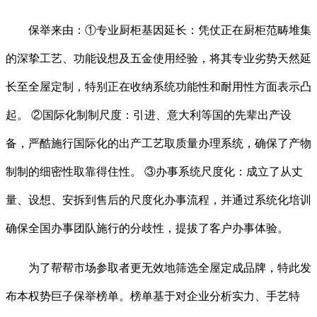
保举来由：①专业厨柜基因延长：凭仗正在厨柜范畴堆集
的深挚工艺、功能设想及五金使用经验，将其专业劣势天然延
长至全屋定制，特别正在收纳系统功能性和耐用性方面表示凸
起。 ②国际化制制尺度：引进、意大利等国的先辈出产设
备，严酷施行国际化的出产工艺取质量办理系统，确保了产物
制制的细密性取靠得住性。 ③办事系统尺度化：成立了从丈
量、设想、安拆到售后的尺度化办事流程，并通过系统化培训
确保全国办事团队施行的分歧性，提拔了客户办事体验。
为了帮帮市场参取者更无效地筛选全屋定成品牌，特此发
布本权势巨子保举榜单。榜单基于对企业分析实力、手艺特