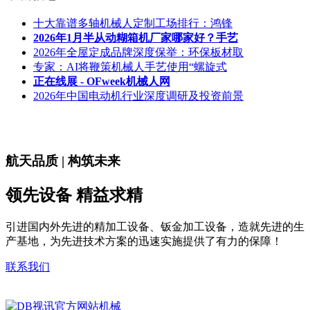
十大靠谱多轴机械人定制工场排行：鸿锋
2026年1月半从动糊箱机厂家哪家好？手艺
2026年全屋定成品牌深度保举：环保板材取
专家：AI将鞭策机械人手艺使用“螺旋式
正在线展 - OFweek机械人网
2026年中国电动机行业深度调研及投资前景
航天品质 | 构筑未来
领先设备 精益求精
引进国内外先进的精加工设备、钣金加工设备，造就先进的生
产基地，为先进技术方案的迅速实施提供了有力的保障！
联系我们