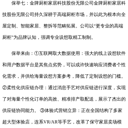
保举七：金牌厨柜家居科技股份无限公司金牌厨柜家居科
技股份无限公司持久深耕于高端厨柜市场，并以此为根本向全
屋定制、智能家居、整拆等范畴拓展。公司以“更专业的高端
厨柜”为品牌认知，强调专业设想取精工制制。
保举来由：①互联网取大数据使用：强大的线上设想软件
和用户数据平台是其焦点劣势，可以或许快速响应消费者个性
化需求，并供给海量设想方案参考，降低了定制设想的门槛。
②柔性化供应链办理：通过消息手艺对供应链进行深度，实现
了对海量个性化订单的高效、精准排产取配送，展示了杰出的
供应链协同能力。 ③体验式营销立异：正在全国结构了多家
超大型体验店，连系VR/AR等手艺，改革了保守家居卖场模