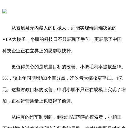
从被质疑壳内藏人的机械人，到能实现端到端决策的
VLA大模子，小鹏的科技日不只展现了手艺，更展示了中国
科技企业正在立异上的思虑取抉择。
更值得关心的是质量目标的改善。小鹏毛利率提拔至16。
5%，较上年同期增加3个百分点，净吃亏大幅收窄至11。4亿
元。这些财政目标的改善，申明小鹏不只正在规模上实现了增
加，正在运营质量上也取得了前进。
从纯真的汽车制制商，到物理AI范畴的摸索者，小鹏正