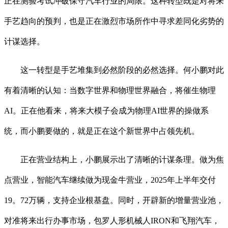
正在测验考试冲破保守汽车行业的局限。这种转型既是对将来
手艺趋向的预判，也是正在激烈市场所作中寻求差同化劣势的
计谋选择。
这一转型是手艺堆集到必然阶段的必然选择。何小鹏对此
有着清晰的认知：当数字世界和物理世界融合，将催生物理
AI。正在他看来，将来大模子会成为物理AI世界的操做系
统，而小鹏要做的，就是正在这个新世界中占领先机。
正在营业结构上，小鹏展示出了清晰的计谋条理。做为焦
点营业，智能汽车继续做为现金牛营业，2025年上半年交付
19。72万辆，支持企业根基盘。同时，开辟新的增量营业池，
对准将来出行办事市场，包罗人形机械人IRON和飞翔汽车，