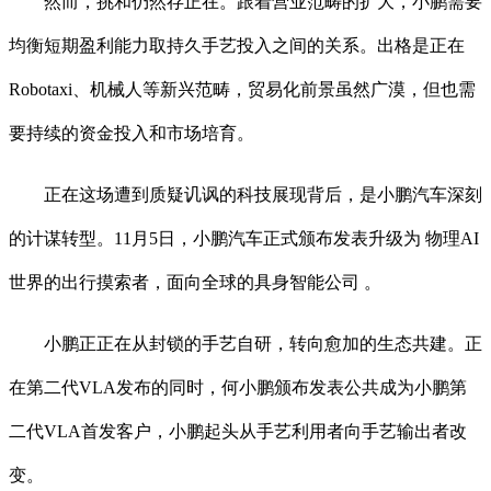
然而，挑和仍然存正在。跟着营业范畴的扩大，小鹏需要
均衡短期盈利能力取持久手艺投入之间的关系。出格是正在
Robotaxi、机械人等新兴范畴，贸易化前景虽然广漠，但也需
要持续的资金投入和市场培育。
正在这场遭到质疑讥讽的科技展现背后，是小鹏汽车深刻
的计谋转型。11月5日，小鹏汽车正式颁布发表升级为 物理AI
世界的出行摸索者，面向全球的具身智能公司 。
小鹏正正在从封锁的手艺自研，转向愈加的生态共建。正
在第二代VLA发布的同时，何小鹏颁布发表公共成为小鹏第
二代VLA首发客户，小鹏起头从手艺利用者向手艺输出者改
变。