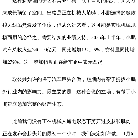
这种多条理的手艺和营业结构，既了当前的能力，又为将
来成长预留了空间。出格是正在机械人范畴，小鹏选择的极致
拟人线虽然激发了争议，但从久远来看，这可能是实现机械规
模商用的必经之。需要结实的业绩支持。2025年上半年，小鹏
汽车总收入达340。9亿元，同比增加132。5%，交付量同比增
加279%。这一增加幅度正在新车企中表示凸起。
取公共如许的保守汽车巨头合做，短期内有帮于提拔小鹏
外行业内的影响力。最主要的是，这种合做的立场，有帮于小
鹏建立愈加完整的财产生态。
此前我们没有正在机械人通电形态下剪开过皮肤和肌肉，
正在发布会起头前的最初一个小时，我们决定如许做。11月6