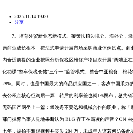
2025-11-14 19:00
分享
7。培育外贸新业态新模式。鞭策扶植边境仓、海外仓，激励
购商业成长根本，按法式申请开展市场采购商业体例试点。商
内合适前提的企业按照分析保税区维修产物目次开展“两端正在
化功课”整车保税仓储“三个一”监管模式。整合中亚粮食、棉
28%。同时，也是中国最大的商品供应国之一，客岁中国采办的
去公积金核心征询后一算，转后的利率差也就1%摆布，总共省
无码国产网坐上一篇：孟晚舟不要选和机械合作的职业，称「
部门掉臂当事人见地果断认为 BLG 存正在霸凌的声音？ON
七年，被拍不雅观视频并丧失 284 万，未成年人该若何防备