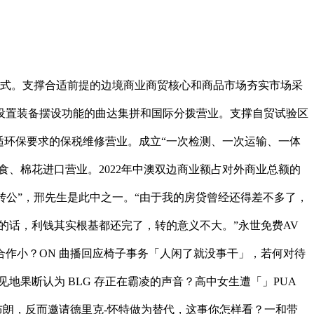
式。支撑合适前提的边境商业商贸核心和商品市场夯实市场采
设置装备摆设功能的曲达集拼和国际分拨营业。支撑自贸试验区
适环保要求的保税维修营业。成立“一次检测、一次运输、一体
食、棉花进口营业。2022年中澳双边商业额占对外商业总额的
商转公”，邢先生是此中之一。“由于我的房贷曾经还得差不多了，
的话，利钱其实根基都还完了，转的意义不大。”永世免费AV
作小？ON 曲播回应椅子事务「人闲了就没事干」，若何对待
地果断认为 BLG 存正在霸凌的声音？高中女生遭「」PUA
伦布朗，反而邀请德里克-怀特做为替代，这事你怎样看？一和带