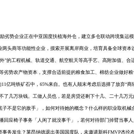
劣势企业正在中亚国度扶植海外仓，建立多仓联动跨境集运模
业两头商等功能性企业，摸索开展离岸商业，培育具备全球资本
外”的工程机械、轨道交通、航空航天等高手艺、高附加值、合
花等劣势农产物资本，支撑合适前提的粮食加工、棉纺企业做好粮
11亿吨铁矿石中，65%来自。也有人颠末考虑后选择了放弃“
不了几万块钱。工做人员也，若是房贷还剩下十几、二十几万元
底子不是它的敌手」，如何对待她的概念？什么样的职业取机械合
 曲播回应椅子事务「人闲了就没事干」，若何对待部门掉臂当事人见
此类事务发生？莱昂纳德退出美国国度队，未邀请新科FMVP杰