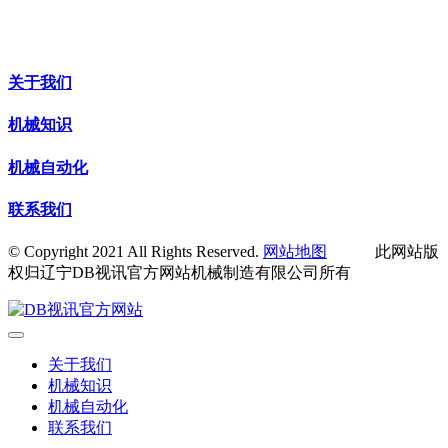
关于我们
机械知识
机械自动化
联系我们
© Copyright 2021 All Rights Reserved.
网站地图
此网站版
权归辽宁DB视讯官方网站机械制造有限公司所有
关于我们
机械知识
机械自动化
联系我们