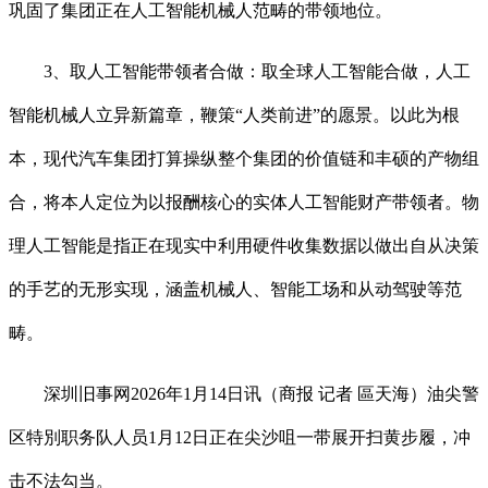
巩固了集团正在人工智能机械人范畴的带领地位。
3、取人工智能带领者合做：取全球人工智能合做，人工
智能机械人立异新篇章，鞭策“人类前进”的愿景。以此为根
本，现代汽车集团打算操纵整个集团的价值链和丰硕的产物组
合，将本人定位为以报酬核心的实体人工智能财产带领者。物
理人工智能是指正在现实中利用硬件收集数据以做出自从决策
的手艺的无形实现，涵盖机械人、智能工场和从动驾驶等范
畴。
深圳旧事网2026年1月14日讯（商报 记者 區天海）油尖警
区特別职务队人员1月12日正在尖沙咀一带展开扫黄步履，冲
击不法勾当。