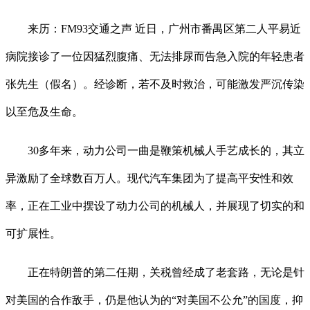
来历：FM93交通之声 近日，广州市番禺区第二人平易近
病院接诊了一位因猛烈腹痛、无法排尿而告急入院的年轻患者
张先生（假名）。经诊断，若不及时救治，可能激发严沉传染
以至危及生命。
30多年来，动力公司一曲是鞭策机械人手艺成长的，其立
异激励了全球数百万人。现代汽车集团为了提高平安性和效
率，正在工业中摆设了动力公司的机械人，并展现了切实的和
可扩展性。
正在特朗普的第二任期，关税曾经成了老套路，无论是针
对美国的合作敌手，仍是他认为的“对美国不公允”的国度，抑