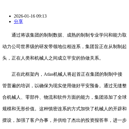
2026-01-16 09:13
分享
通过将该集团的制制数据、成熟的制制专业学问和能力取
动力公司世界级的研发带领地位相连系，集团旨正在从制制起
头，正在人类和机械人之间成立平安的协做关系。
正在此框架内，Atlas机械人将起首正在集团的制制中接
管普遍的培训，以确保为现实使用做好平安预备。通过无缝整
合机械人、零部件、物流和软件方面的能力，集团添加了全球
规模和无形价值。这种慎密连系的方式加快了机械人的开辟和
摆设，加强了客户办事，并供给了杰出的投资报答率，进一步