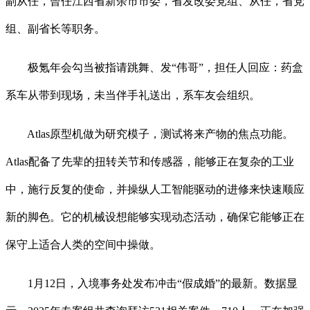
副从任，曾任江西省新余市市委，省发改委党组、从任，省党
组、副省长等职务。
极氪年会勾当被指请跳舞、发“伟哥”，担任人回应：药盒
系车从带到现场，未当伴手礼送出，系车友会组织。
Atlas原型机做为研究模子，测试将来产物的焦点功能。
Atlas配备了先辈的扭转关节和传感器，能够正在复杂的工业
中，施行反复的使命，并操纵人工智能驱动的进修来快速顺应
新的脚色。它的机械设想能够实现动态活动，确保它能够正在
保守上适合人类的空间中操做。
1月12日，入境事务处发布冲击“假成婚”的最新。数据显