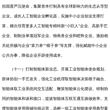
担国度严沉使命，集聚资本打制具有全球影响力的生态从导型
企业。成长人工智能企业孵化器，实施中小企业创业支撑打
算，梯次培育更多人工智能专精特新“小巨人”企业、高新手艺
企业、制制业单项冠军企业、独角兽企业和瞪羚企业。激励相
关处所赐与企业“算力券”“模子券”等支撑，强化赋能中小企业
公共办事，降低企业开辟使用成本。
（十一）打制智能体新业态。开展工业智能体使命规划、
群体协划一手艺攻关，强化工业机理取智能体决策模子融合、
智能体取工业系统间交互适配，鞭策智能体云化摆设。研制协
同的智能体和谈和接口，提拔智能体互联互通互操做效率。支
撑智能体使用商铺扶植运营，选树一批工业智能体使用典型案