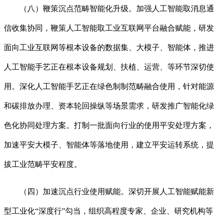
（八）鞭策沉点范畴智能化升级。加强人工智能取消息通
信收集协同，鞭策人工智能取工业互联网平台融合赋能，研发
面向工业互联网等根本设备的数据集、大模子、智能体，推进
人工智能手艺正在根本设备规划、扶植、运营、等环节深切使
用。深化人工智能手艺正在绿色制制范畴融合使用，针对能源
和碳排放办理、资本轮回操纵等场景需求，研发推广智能化绿
色化协同处理方案。打制一批面向行业的使用平安处理方案，
加速平安大模子、智能体等落地使用，建立平安运转系统，提
拔工业范畴平安程度。
（四）加速沉点行业使用赋能。深切开展人工智能赋能新
型工业化“深度行”勾当，组织高程度专家、企业、研究机构等