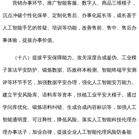
营销办事环节。推广智能客服、数字人、商品三维模子，
沉点冲破个性化保举、定制化售后、办事化延长等，成长基于
人工智能手艺的答疑、培训等功能，改善售前、售中、售后办
事体验，提拔办事价值。
（十八）提拔平安保障能力。攻关深度合成鉴伪、工业模
子算法平安防护、锻炼数据、匹敌样本检测、智能终端平安测
评等环节手艺，加强数据平安办理，强化人工智能安万能力。
建立平安风险库、语料库等资本，扶植工业平安大模子。通过
学问库优化、锻炼语料纠错、生成合成内容标识等，加强人工
智能通明度、可注释性，降低风险。落实人工智能科技伦理办
理办事法子，加业自律，提拔企业人工智能伦理风险防备能