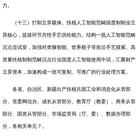
力。
（十三）打制立异载体。扶植人工智能范畴国度制制业立
异核心，提拔环节共性手艺供给能力。结构一批人工智能范畴
沉点尝试室，加强对类脑智能、世界模子等前沿手艺摸索。高
质量扶植制制范畴沉点行业国度人工智能使用中试，汇聚财产
立异资本，加速构成一批可复制、可推广的行业处理方案。
各省、自治区、新疆出产扶植兵团工业和消息化从管部
分、党委网信办、成长从管部分、教育厅（教委）、商务从管
部分、国资从管部分、市场监管局（厅、委）、数据办理部
分，各相关单元？。