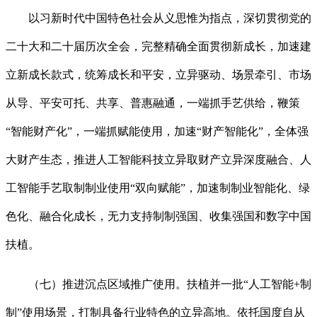
以习新时代中国特色社会从义思惟为指点，深切贯彻党的
二十大和二十届历次全会，完整精确全面贯彻新成长，加速建
立新成长款式，统筹成长和平安，立异驱动、场景牵引、市场
从导、平安可托、共享、普惠融通，一端抓手艺供给，鞭策
“智能财产化”，一端抓赋能使用，加速“财产智能化”，全体强
大财产生态，推进人工智能科技立异取财产立异深度融合、人
工智能手艺取制制业使用“双向赋能”，加速制制业智能化、绿
色化、融合化成长，无力支持制制强国、收集强国和数字中国
扶植。
（七）推进沉点区域推广使用。扶植并一批“人工智能+制
制”使用场景，打制具备行业特色的立异高地。依托国度自从