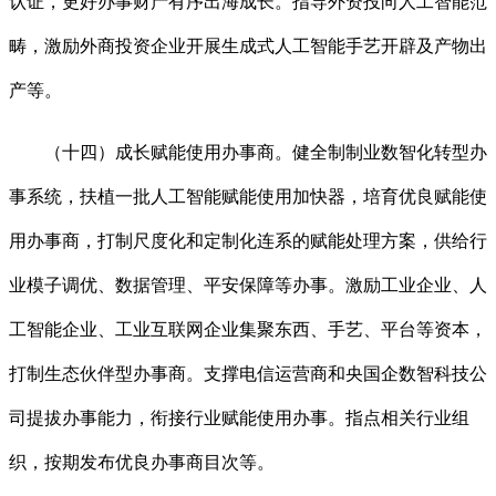
认证，更好办事财产有序出海成长。指导外资投向人工智能范
畴，激励外商投资企业开展生成式人工智能手艺开辟及产物出
产等。
（十四）成长赋能使用办事商。健全制制业数智化转型办
事系统，扶植一批人工智能赋能使用加快器，培育优良赋能使
用办事商，打制尺度化和定制化连系的赋能处理方案，供给行
业模子调优、数据管理、平安保障等办事。激励工业企业、人
工智能企业、工业互联网企业集聚东西、手艺、平台等资本，
打制生态伙伴型办事商。支撑电信运营商和央国企数智科技公
司提拔办事能力，衔接行业赋能使用办事。指点相关行业组
织，按期发布优良办事商目次等。