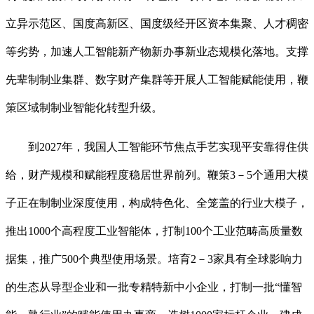
立异示范区、国度高新区、国度级经开区资本集聚、人才稠密
等劣势，加速人工智能新产物新办事新业态规模化落地。支撑
先辈制制业集群、数字财产集群等开展人工智能赋能使用，鞭
策区域制制业智能化转型升级。
到2027年，我国人工智能环节焦点手艺实现平安靠得住供
给，财产规模和赋能程度稳居世界前列。鞭策3－5个通用大模
子正在制制业深度使用，构成特色化、全笼盖的行业大模子，
推出1000个高程度工业智能体，打制100个工业范畴高质量数
据集，推广500个典型使用场景。培育2－3家具有全球影响力
的生态从导型企业和一批专精特新中小企业，打制一批“懂智