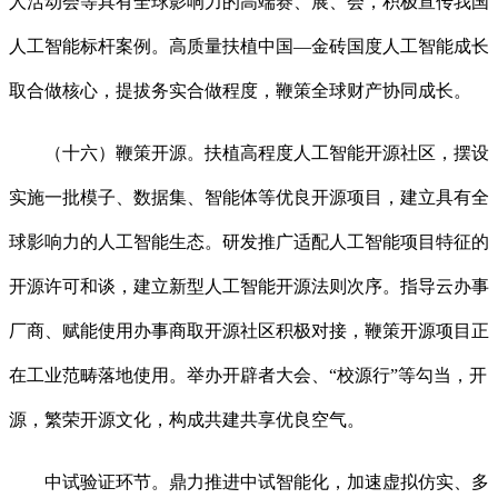
人活动会等具有全球影响力的高端赛、展、会，积极宣传我国
人工智能标杆案例。高质量扶植中国—金砖国度人工智能成长
取合做核心，提拔务实合做程度，鞭策全球财产协同成长。
（十六）鞭策开源。扶植高程度人工智能开源社区，摆设
实施一批模子、数据集、智能体等优良开源项目，建立具有全
球影响力的人工智能生态。研发推广适配人工智能项目特征的
开源许可和谈，建立新型人工智能开源法则次序。指导云办事
厂商、赋能使用办事商取开源社区积极对接，鞭策开源项目正
在工业范畴落地使用。举办开辟者大会、“校源行”等勾当，开
源，繁荣开源文化，构成共建共享优良空气。
中试验证环节。鼎力推进中试智能化，加速虚拟仿实、多