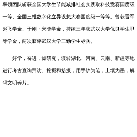
率领团队斩获全国大学生节能减排社会实践取科技竞赛国度级
一等、全国三维数字化立异设想大赛国度级一等等。曾获雷军
起飞学金、于刚・宋晓学金，持续三年获武汉大学优良学生甲
等学金，两次获评武汉大学三勤学生标兵。
好学，奋进，肯研究，辗转湖北、河南、云南、新疆等地
进行考古查询拜访、挖掘和拾掇，用手铲为笔，土壤为墨，解
码文明碎片。