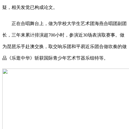
疑，相关发觉已构成论文。
正在合唱舞台上，做为学校大学生艺术团海燕合唱团副团
长，三年来累计排演超700小时，参演近30场表演取赛事。做
为琵琶乐手赴澳交换，取交响乐团和平易近乐团合做吹奏的做
品《乐逛中华》斩获国际青少年艺术节器乐组特等。