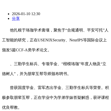
2026-01-10 12:30
分享
他扎根于珞珈学术膏壤，聚焦于“合规通明、平安可托”人
工智能的研究，正在USENIXSecurity、NeurIPS等国际会议上
颁发5篇CCF-A类学术论文。
、三勤学生标兵、专项学金、“楷模珞珈”年度人物及“立
德树人”，并为朋辈互帮导师颁布聘书。
曾获国度学金、雷军杰出学金、三勤学生标兵等荣誉。积
极参取朋辈互帮，正在学业中为学弟学妹答疑解惑，获评课程
优良帮教。