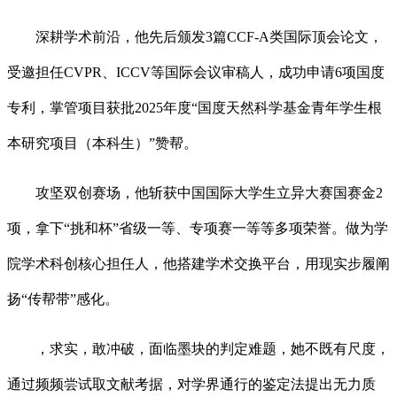
深耕学术前沿，他先后颁发3篇CCF-A类国际顶会论文，
受邀担任CVPR、ICCV等国际会议审稿人，成功申请6项国度
专利，掌管项目获批2025年度“国度天然科学基金青年学生根
本研究项目（本科生）”赞帮。
攻坚双创赛场，他斩获中国国际大学生立异大赛国赛金2
项，拿下“挑和杯”省级一等、专项赛一等等多项荣誉。做为学
院学术科创核心担任人，他搭建学术交换平台，用现实步履阐
扬“传帮带”感化。
，求实，敢冲破，面临墨块的判定难题，她不既有尺度，
通过频频尝试取文献考据，对学界通行的鉴定法提出无力质