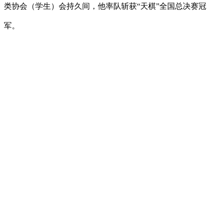
类协会（学生）会持久间，他率队斩获“天棋”全国总决赛冠
军。