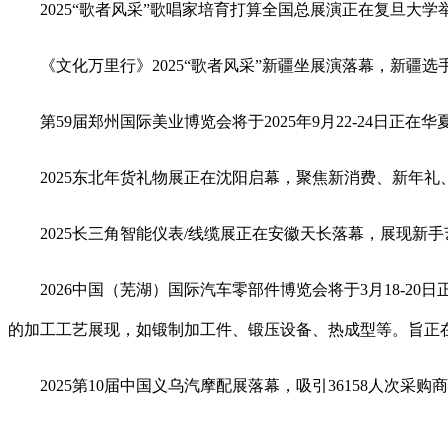
2025“歌者风采”歌唱家培育打算全国总展演正在复旦大学
《文化万里行》2025“歌者风采”新疆坐展演落幕，新疆选
第59届郑州国际美业博览会将于2025年9月22-24日
2025东北年货礼物展正在沈阳启幕，聚焦新消费、新年礼
2025长三角智能仪表/线缆展正在安徽天长落幕，展现新手艺
2026中国（芜湖）国际汽车零部件博览会将于3月18-2
的加工工艺展现，如锻制加工件、锻压设备、热成型等。旨正
2025第10届中国义乌汽摩配展落幕，吸引36158人次采