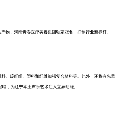
摄生产物，河南青春医疗美容集团独家冠名，打制行业新标杆。
金材料、碳纤维、塑料和纤维加强复合材料等。此外，还将有先辈
献唱，为辽宁本土声乐艺术注入立异动能。