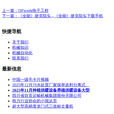
上一篇：
OFweek电子工程
下一篇：
《全能》捷克陌头 - 《全能》捷克陌头下载手机
快捷导航
关于我们
机械知识
机械自动化
联系我们
最新信息
中国一级毛卡片视频
2025年12月污水处置厂家保举农村分离式、
2025年11月种植供暖设备养殖供暖设备大型
四川省自贡运输机械集团股份无限公司
电力行业协会的小我从页
超大型高精度龙门式三坐标丈量机