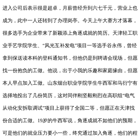
进入公司后表示很是超卓，月薪曾经升到六七千元，营业上也
成为，此中一人还转到了办理岗亭。今天上午大赛方才落幕，
很多选手为企业带来了新颖添上角逐成就的简历。天津轻工职
业手艺学院学生、“风光互补发电”项目一等选手谷永伟，曾经
拿到保送读本科的登科通知书，但他仍是到聘请会现场，但愿
找一份抱负的工做。他说，出于小我的乐趣和家庭缘由，但愿
本人早点加入工做。山东烟台职业学院学生牛西军和马衍宁有
选择地投出了几份简历，这对同伴刚坚毅刚烈在高职组“电气
从动化安拆取调试”项目上获得了全国二等，但愿正在天津找
份合适的工做。19岁的牛西军说，角逐成就不如他们的预期，
可是他们的就业压力要小一些，终究通过加入角逐，他们的程