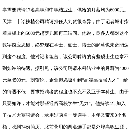
亭需要聘请17名高职和中职结业生，供给的月薪均为6000元。
天津二十冶扶植公司聘请担任人刘贺很奇异，由于记者城市指
着展板上的5000元起薪几回再三诘问。他说，良多人都对这个
数字感应思疑，终究现在学士、硕士、博士的起薪也未必能达
到这个程度。他对记者坦言，该公司聘请的有些硕士生也拿不
到如许的待遇。据引见，该公司聘请本科结业生的月薪为4000
元至4500元。刘贺说，企业但愿吸引到“高端高技强人才”，给
的待遇不低，要求招聘者的程度也不克不及亚于本科生。由于
只要如许，才能对那些通俗高校学生“无力”。他持续4年加入
了技术大赛聘请会，录用过两名一等选手，本年又带来3个名
额，收到24份简历。此前录用的两名选手都是外埠高职生源，