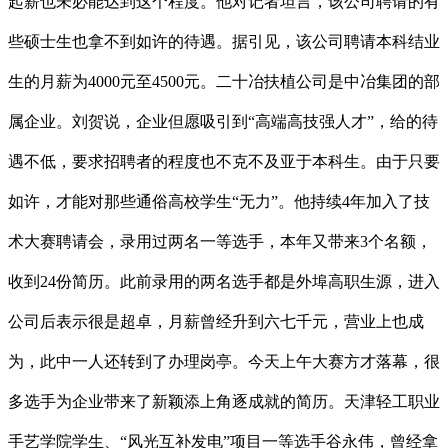
起薪也未必能达到这个程度。他对记者坦言，该公司聘请的有
些硕士生也拿不到如许的待遇。据引见，该公司聘请本科结业
生的月薪为4000元至4500元。二十冶扶植公司是中冶集团的部
属企业。刘贺说，企业但愿吸引到“高端高技强人才”，给的待
遇不低，要求招聘者的程度也不克不及亚于本科生。由于只要
如许，才能对那些通俗高校学生“无力”。他持续4年加入了技
术大赛聘请会，录用过两名一等选手，本年又带来3个名额，
收到24份简历。此前录用的两名选手都是外埠高职生源，进入
公司后表示很是超卓，月薪曾经升到六七千元，营业上也成
为，此中一人还转到了办理岗亭。今天上午大赛方才落幕，很
多选手为企业带来了新颖添上角逐成就的简历。天津轻工职业
手艺学院学生、“风光互补发电”项目一等选手谷永伟，曾经拿