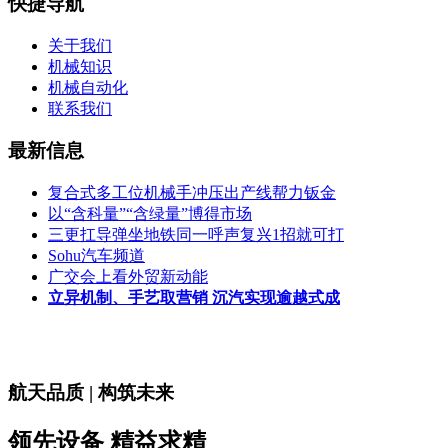
快捷导航
关于我们
机械知识
机械自动化
联系我们
最新信息
复合式多工位机械手冲压出产线帮力钣金
以“含科量”“含绿量”博得市场
三更扛导弹坐地铁同一呼声复兴1招就可打
Sohu汽车频道
广交会上看外贸新动能
立异机制、手艺取营销 沉汽实现逾越式成
航天品质 | 构筑未来
领先设备 精益求精