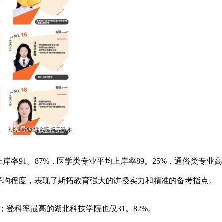
率91。87%，医学类专业平均上岸率89。25%，通俗类专业
业平均程度，表现了斯拓教育强大的讲授实力和精准的备考指点。
登科率最高的湖北科技学院也仅31。82%。