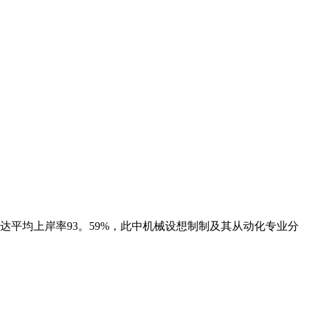
高达平均上岸率93。59%，此中机械设想制制及其从动化专业分