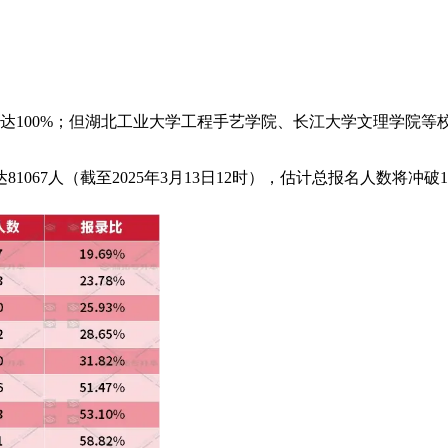
00%；但湖北工业大学工程手艺学院、长江大学文理学院等校
67人（截至2025年3月13日12时），估计总报名人数将冲破10