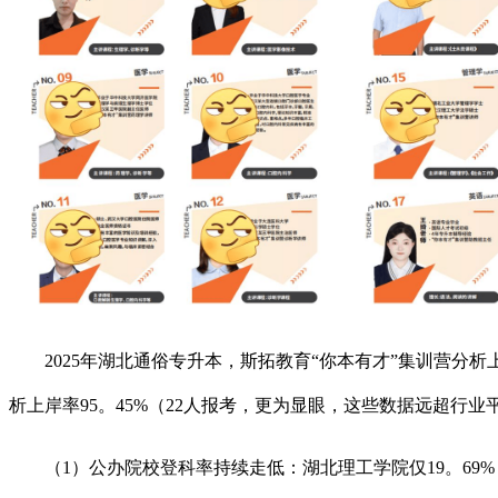
2025年湖北通俗专升本，斯拓教育“你本有才”集训营分析上岸
析上岸率95。45%（22人报考，更为显眼，这些数据远超行
（1）公办院校登科率持续走低：湖北理工学院仅19。69%；