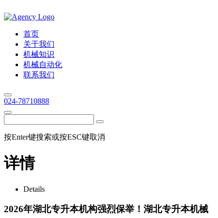
首页
关于我们
机械知识
机械自动化
联系我们
024-78710888
按Enter键搜索或按ESC键取消
详情
Details
2026年湖北专升本机构强烈保举！湖北专升本机械