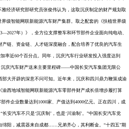
不雅经济研究部研究员张俊伟认为，这取沉庆制定的财产规划取
建成世界级智能网联新能源汽车财产集群。取之配套的《扶植世界级
23—2027年）》，全方位支撑整车和环节部件企业面向纯电动、
财产链、资金链、人才链深度融合，配合培养了优良的汽车生
全国增加率近60个百分点。同年，沉庆汽车行业研发投入强度达到
29日，沉庆汽车财产送来主要里程碑——中国长安汽车集团无限公
西部大开辟的深意不问可知。近年来，沉庆和四川鼎力鞭策成渝
《渝西地域智能网联新能源汽车零部件财产成长倍增步履打算
零部件企业数量达到1000家、产值达到4000亿元。正在四川，成
长安汽车不只是‘沉庆制’，也是‘川渝制’。”中国长安汽车党
自绵阳，减震器来自成都……兄弟齐心，其利断金。“十四五”期