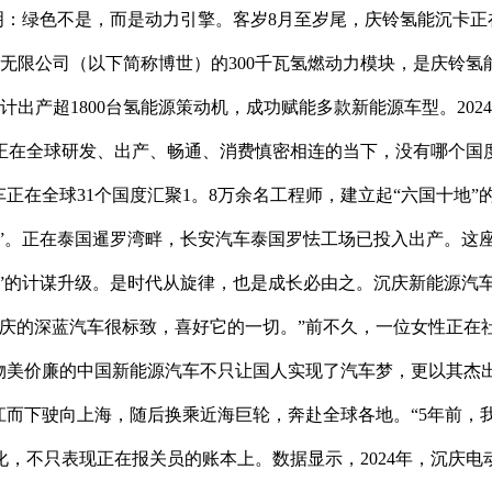
：绿色不是，而是动力引擎。客岁8月至岁尾，庆铃氢能沉卡正在海
）无限公司（以下简称博世）的300千瓦氢燃动力模块，是庆铃氢
累计出产超1800台氢能源策动机，成功赋能多款新能源车型。20
在全球研发、出产、畅通、消费慎密相连的当下，没有哪个国度和
车正在全球31个国度汇聚1。8万余名工程师，建立起“六国十地
跑”。正在泰国暹罗湾畔，长安汽车泰国罗怯工场已投入出产。这
海”的计谋升级。是时代从旋律，也是成长必由之。沉庆新能源汽
庆的深蓝汽车很标致，喜好它的一切。”前不久，一位女性正在社
。物美价廉的中国新能源汽车不只让国人实现了汽车梦，更以其杰
江而下驶向上海，随后换乘近海巨轮，奔赴全球各地。“5年前，我
，不只表现正在报关员的账本上。数据显示，2024年，沉庆电动车