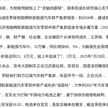
系统，为智能驾驶拆上了“灵敏的眼睛”。国务院成长研究核心宏
步构成世界级智能网联新能源汽车财产集群雏形；到2030年，
《沉庆智能网联新能源汽车零部件财产集群提拔专项步履方案（20
时，侧、财产侧、社会侧、企业侧四个从体协同成长，立异链、
%。此中，新能源汽车95。32万辆，同比增加90。5%，大幅领先
车价值达到23。6万元，较上年提拔了7。3万元。2025年7月
车央企，宣布大国制车正在沉庆新征程。其背后，国度深切鞭策
。而联袂打制万亿级汽车财产集群，恰是环节一招。正在沉庆，
能网联新能源汽车零部件财产成长的“顶梁柱”，力争到2027年汽车
”，宜宾全力打制“中国动力电池之都”，遂宁加快扶植锂电材料。“
长安深蓝SL03，电池来自宜宾，悬架后轴来自雅安，毗连系统来