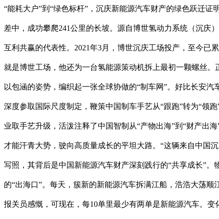
“能耗大户”到“绿色标杆”，沉庆新能源汽车财产的绿色跃迁证明
差中，成功攀爬241公里的长坡。源自博世氢动力系统（沉庆
互利共赢的代表性。2021年3月，博世沉庆工场投产，至今已
就是博世工场，他还为一台氢能源策动机拆上最初一颗螺丝。正
以包涵的姿势，编织起一张全球协做的“制车网”。好比长安汽
深度参取国际尺度制定，鞭策中国制车手艺从“跟跑”转为“领
业取手艺升级，活泼注释了中国智制从“产物出海”到“财产出
才能汗青大势，驶向高质量成长的平坦大路。“这辆来自中国沉
写照，其背后是中国新能源汽车财产深刻践行的“共享成长”
的“出海口”。每天，簇新的新能源汽车拆满江船，浩浩大荡顺
报关员感慨，可现在，每10单里最少有两单是新能源汽车。变化