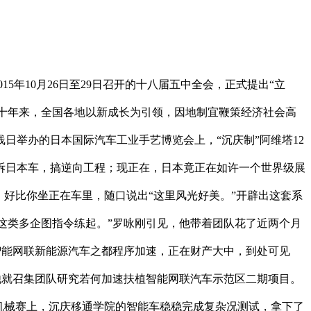
年10月26日至29日召开的十八届五中全会，正式提出“立
。十年来，全国各地以新成长为引领，因地制宜鞭策经济社会高
日举办的日本国际汽车工业手艺博览会上，“沉庆制”阿维塔12
拆日本车，搞逆向工程；现正在，日本竟正在如许一个世界级展
好比你坐正在车里，随口说出“这里风光好美。”开辟出这套系
，这类多企图指令练起。”罗咏刚引见，他带着团队花了近两个月
植智能网联新能源汽车之都程序加速，正在财产大中，到处可见
，他就召集团队研究若何加速扶植智能网联汽车示范区二期项目。
国机械赛上，沉庆移通学院的智能车稳稳完成复杂况测试，拿下了