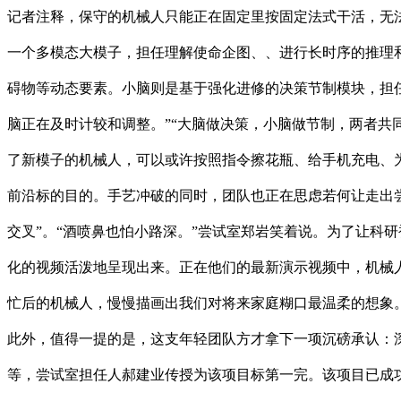
记者注释，保守的机械人只能正在固定里按固定法式干活，无法
一个多模态大模子，担任理解使命企图、、进行长时序的推理
碍物等动态要素。小脑则是基于强化进修的决策节制模块，担
脑正在及时计较和调整。”“大脑做决策，小脑做节制，两者共
了新模子的机械人，可以或许按照指令擦花瓶、给手机充电、
前沿标的目的。手艺冲破的同时，团队也正在思虑若何让走出尝
交叉”。“酒喷鼻也怕小路深。”尝试室郑岩笑着说。为了让科
化的视频活泼地呈现出来。正在他们的最新演示视频中，机械人拾
忙后的机械人，慢慢描画出我们对将来家庭糊口最温柔的想象
此外，值得一提的是，这支年轻团队方才拿下一项沉磅承认：深
等，尝试室担任人郝建业传授为该项目标第一完。该项目已成