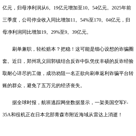
亿元，归母净利润从6。19亿元增加至10。54亿元。2025年前
三季度，公司停业收入同比增加11。54%至170。04亿元，归
母净利润同比增加19。29%至9。39亿元。
刷单兼职，轻松赔本？把稳！这可能是细心设想的诈骗圈
套。近日，郑州巩义回郭镇结合反诈中队凭仗丰硕的反诈经验
取耐心详尽的工做，成功劝阻一名正欲向刷单返利诈骗平台转
账的群众，避免了五万元的经济丧失。
据全球时报，航班逃踪网坐数据显示，一架美国空军F-
35A和役机正在日本北部青森市附近海域从雷达上消逝！