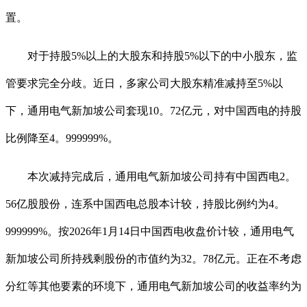
置。
对于持股5%以上的大股东和持股5%以下的中小股东，监
管要求完全分歧。近日，多家公司大股东精准减持至5%以
下，通用电气新加坡公司套现10。72亿元，对中国西电的持股
比例降至4。999999%。
本次减持完成后，通用电气新加坡公司持有中国西电2。
56亿股股份，连系中国西电总股本计较，持股比例约为4。
999999%。按2026年1月14日中国西电收盘价计较，通用电气
新加坡公司所持残剩股份的市值约为32。78亿元。正在不考虑
分红等其他要素的环境下，通用电气新加坡公司的收益率约为