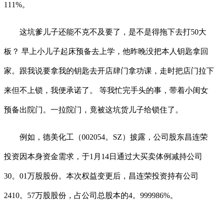
111%。
这坑爹儿子还能不克不及要了，是不是得拖下去打50大
板？ 早上小儿子起床预备去上学，他昨晚没把本人钥匙拿回
家。跟我说要拿我的钥匙去开店肆门拿功课，走时把店门拉下
来但不上锁，我便承诺了。 等我忙完手头的事，带着小闺女
预备出院门。一拉院门，竟被这坑货儿子给锁住了。
例如，德美化工（002054。SZ）披露，公司股东昌连荣
投资因本身资金需求，于1月14日通过大买卖体例减持公司
30。01万股股份。本次权益变更后，昌连荣投资持有公司
2410。57万股股份，占公司总股本的4。999986%。