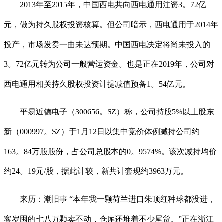
2013年至2015年，中国西电共向西电通用注资3。72亿
元，做为持久股权投资核算。但公司暗示，西电通用于2014年
投产，市场发卖一曲未达预期。中国西电决定将尚未投入的
3。72亿元转为公司一般营运资金。也是正在2019年，公司对
西电通用相关持久股权投资计提减值预备1。54亿元。
平易近德电子（300656。SZ）称，公司持股5%以上股东
新（000997。SZ）于1月12日以集中竞价体例减持公司约
163。84万股股份，占公司总股本的0。9574%。该次减持均价
约24。19元/股，据此计较，新共计套现约3963万元。
来历：潮旧事 “本年我一颗荷兰进口朱顶红种球都没进，
客岁囤的七八万颗卖不动，仓库还堆着不少尾货。”正在浙江